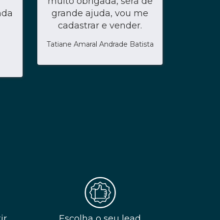
muito obrigada, será de
nda
grande ajuda, vou me
cadastrar e vender.
Tatiane Amaral Andrade Batista
ir
Escolha o seu lead