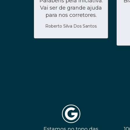
Parabéns pela iniciativa.
Br
Vai ser de grande ajuda
para nos corretores.
Roberto Silva Dos Santos
Estamos no topo das
10