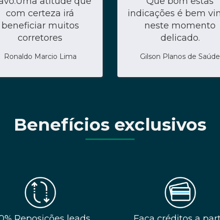
avo.Uma atitude que
Que bom estas
com certeza irá
indicações é bem vi
beneficiar muitos
neste momento
corretores
delicado.
Ronaldo Marcio Lima
Gilson Planos de Saúde
Benefícios exclusivos
0% Reposições leads
Faça créditos a part